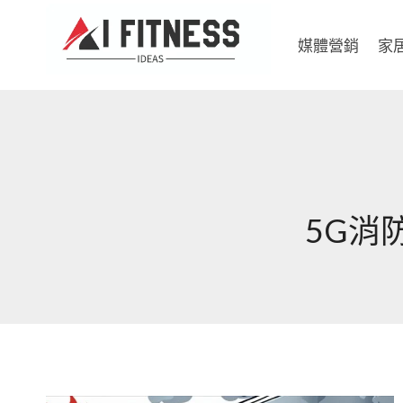
Skip
to
媒體營銷
家
content
5G消防應用