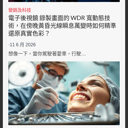
營銷及科技
電子後視鏡 錄製畫面的 WDR 寬動態技
術，在傍晚黃昏光線瞬息萬變時如何精準
還原真實色彩？
·
11 6 月 2026
想像一下，當你駕駛著愛車，行駛…