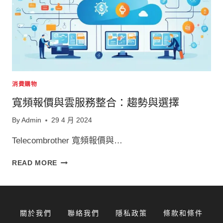
消費購物
寬頻報價與雲服務整合：趨勢與選擇
By
Admin
29 4 月 2024
Telecombrother 寬頻報價與…
寬
READ MORE
頻
報
價
與
關於我們
聯絡我們
隱私政策
條款和條件
雲