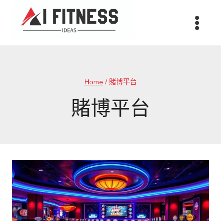
Skip
to
content
Home
/
賭博平台
賭博平台