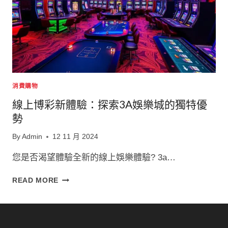
消費購物
線上博彩新體驗：探索3A娛樂城的獨特優
勢
By
Admin
12 11 月 2024
您是否渴望體驗全新的線上娛樂體驗? 3a…
線
READ MORE
上
博
彩
新