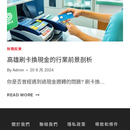
財務投資
高雄刷卡換現金的行業前景剖析
By
Admin
20 8 月 2024
你是否曾經遇到過現金週轉的問題? 刷卡換…
高
READ MORE
雄
刷
卡
換
關於我們
聯絡我們
隱私政策
條款和條件
現