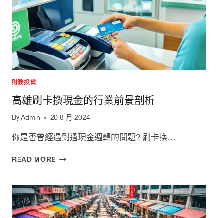
財務投資
高雄刷卡換現金的行業前景剖析
By
Admin
20 8 月 2024
你是否曾經遇到過現金週轉的問題? 刷卡換…
高
READ MORE
雄
刷
卡
換
現