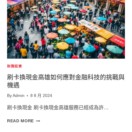
金
的
行
業
前
景
剖
析
財務投資
刷卡換現金高雄如何應對金融科技的挑戰與
機遇
By
Admin
8 8 月 2024
刷卡換現金 刷卡換現金高雄服務已經成為許…
刷
READ MORE
卡
換