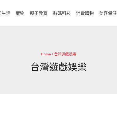
居生活
寵物
親子教育
數碼科技
消費購物
美容保健
Home
/
台灣遊戲娛樂
台灣遊戲娛樂