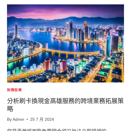
現
金
高
雄
的
市
場
需
求
分
析
財務投資
分析刷卡換現金高雄服務的跨境業務拓展策
略
By
Admin
25 7 月 2024