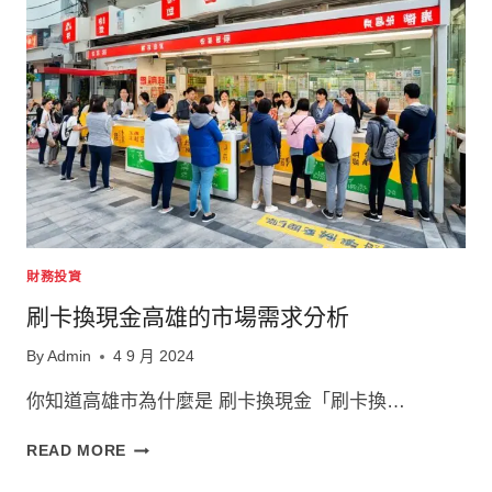
的
注
意
事
項：
如
何
避
免
被
列
入
財務投資
失
信
刷卡換現金高雄的市場需求分析
名
單
By
Admin
4 9 月 2024
你知道高雄市為什麼是 刷卡換現金「刷卡換…
刷
READ MORE
卡
換