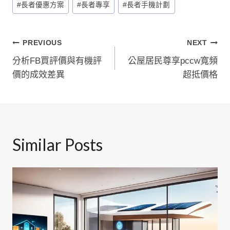
#
長者優惠方案
#
長者專享
#
長者手機計劃
文
PREVIOUS
NEXT
分析FB買評價與有機評
公屋居民尊享pccw寬頻
章
價的成效差異
超抵價格
導
覽
Similar Posts