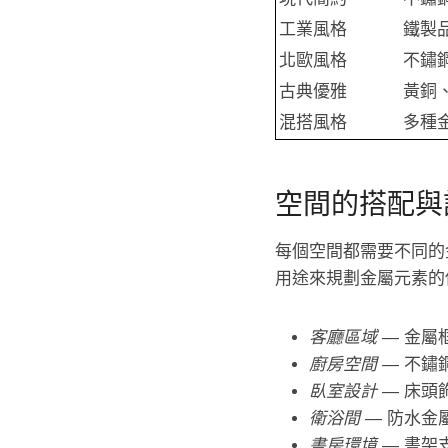
工業風格
鐵製
北歐風格
不鏽
古典優雅
黃銅
混搭風格
多種
空間的搭配與
每個空間都需要不同的
用途來規劃金屬元素的
客廳區域
— 金屬
廚房空間
— 不鏽
臥室設計
— 床頭
衛浴間
— 防水金
書房環境
— 書架