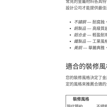
常見的金屬材料各具特
設計公司才能提供最佳
不鏽鋼
— 耐腐蝕
銅製品
— 高級質
鋁合金
— 輕盈耐
鐵製品
— 工業風
黃銅
— 華麗典雅
適合的裝修風
您的裝修風格決定了金
定的風格來推薦合適的
裝修風格
現代簡約
不鏽