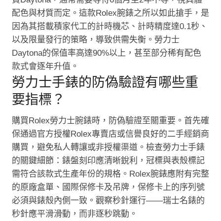
配色與材質而定。這款Rolex腕錶之所以如此搶手，是
因為其搭載積家代工的計時機芯、計時精度達0.1秒、
以及限量發行的策略，導致供需失衡。勞力士
Daytona的保值率高達90%以上，甚至部分稀有配色
款式會逐年升值。
勞力士手錶的防偽驗證有哪些重
要指標？
購買Rolex勞力士腕錶時，防偽驗證至關重要。首先確
保通過官方授權Rolex專賣店或信譽良好的二手經銷商
購買，避免私人轉讓或非授權渠道。檢查勞力士手錶
的關鍵細節：錶盤刻印應清晰銳利，冠標與表殼標記
需符合該款式生產年份的規格。Rolex腕錶應附有完整
的原廠盒單、國際保修卡及吊牌，保修卡上的序列號
必須與錶殼內側一致。觀察秒針運行——瑞士名錶的
秒針應平滑滑動，而非逐秒跳動。