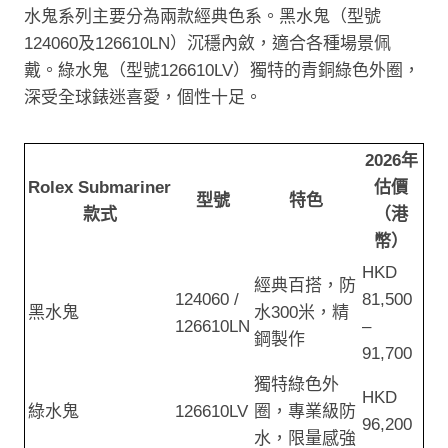
水鬼系列主要分為兩款經典色系。黑水鬼（型號
124060及126610LN）沉穩內斂，適合各種場景佩
戴。綠水鬼（型號126610LV）獨特的青銅綠色外圈，
深受全球錶迷喜愛，個性十足。
2026年
Rolex Submariner
估價
型號
特色
款式
（港
幣）
HKD
經典百搭，防
124060 /
81,500
黑水鬼
水300米，精
126610LN
–
鋼製作
91,700
獨特綠色外
HKD
綠水鬼
126610LV
圈，專業級防
96,200
水，限量感強