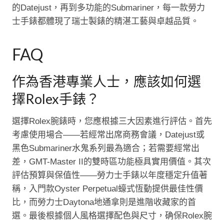
的Datejust，再到多功能的Submariner，每一款勞力
士手錶都體現了瑞士製錶的精湛工藝與卓越品質。
FAQ
作為香港專業人士，應該如何選
擇Rolex手錶？
選擇Rolex腕錶時，您應根據三大因素進行評估。首先
考慮使用場合——若經常出席商務會議，Datejust或
黑色Submariner水鬼系列最為適合；若需要經常出
差，GMT-Master II的雙時區功能極具實用價值。其次
評估預算與保值性——勞力士手錶以年度穩定升值著
稱，入門款Oyster Perpetual蠔式恆動提供最佳性價
比，而勞力士Daytona地通拿則是進階收藏家的首
選。最後根據個人風格選擇配色與尺寸，确保Rolex腕