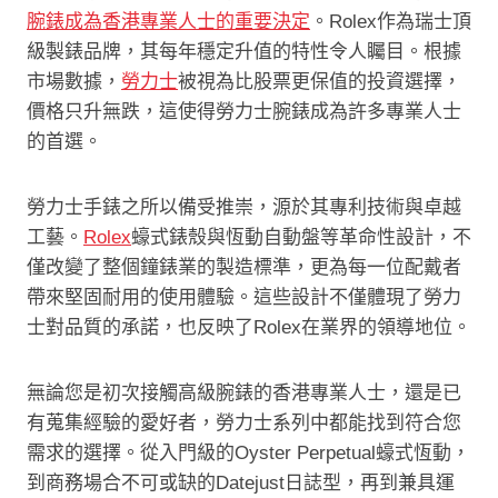
腕錶成為香港專業人士的重要決定
。
Rolex作為瑞士頂
級製錶品牌，其每年穩定升值的特性令人矚目。根據
市場數據，
勞力士
被視為比股票更保值的投資選擇，
價格只升無跌，這使得勞力士腕錶成為許多專業人士
的首選。
勞力士手錶之所以備受推崇，源於其專利技術與卓越
工藝。
Rolex
蠔式錶殼與恆動自動盤等革命性設計，不
僅改變了整個鐘錶業的製造標準，更為每一位配戴者
帶來堅固耐用的使用體驗。這些設計不僅體現了勞力
士對品質的承諾，也反映了Rolex在業界的領導地位。
無論您是初次接觸高級腕錶的香港專業人士，還是已
有蒐集經驗的愛好者，勞力士系列中都能找到符合您
需求的選擇。從入門級的Oyster Perpetual蠔式恆動，
到商務場合不可或缺的Datejust日誌型，再到兼具運