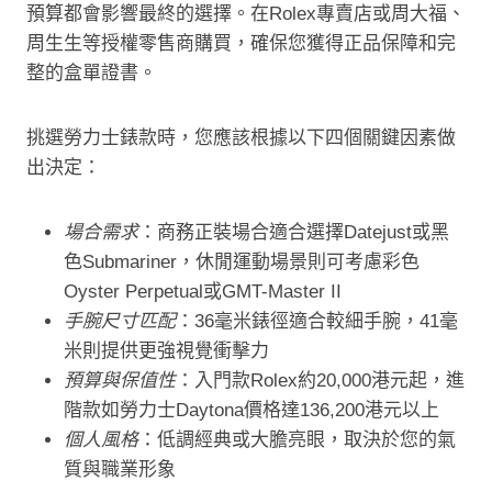
預算都會影響最終的選擇。在Rolex專賣店或周大福、
周生生等授權零售商購買，確保您獲得正品保障和完
整的盒單證書。
挑選勞力士錶款時，您應該根據以下四個關鍵因素做
出決定：
場合需求
：商務正裝場合適合選擇Datejust或黑
色Submariner，休閒運動場景則可考慮彩色
Oyster Perpetual或GMT-Master II
手腕尺寸匹配
：36毫米錶徑適合較細手腕，41毫
米則提供更強視覺衝擊力
預算與保值性
：入門款Rolex約20,000港元起，進
階款如勞力士Daytona價格達136,200港元以上
個人風格
：低調經典或大膽亮眼，取決於您的氣
質與職業形象