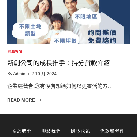
財務投資
新創公司的成長推手：持分貸款介紹
By
Admin
2 10 月 2024
企業經營者,您有沒有想過如何以更靈活的方…
新
READ MORE
創
公
司
的
關於我們
聯絡我們
隱私政策
條款和條件
成