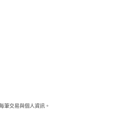
的每筆交易與個人資訊。