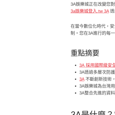
3A娛樂城正在改變您
3a娛樂城登入.tw 3A
透
在當今數位化時代，安
制。您在3A進行的每
重點摘要
3A 採用國際級
3A透過多層次防
3A
不斷創新技術
3A娛樂城為台灣
3A整合先進的資
3A是什麼