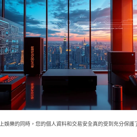
上娛樂的同時，您的個人資料和交易安全真的受到充分保護