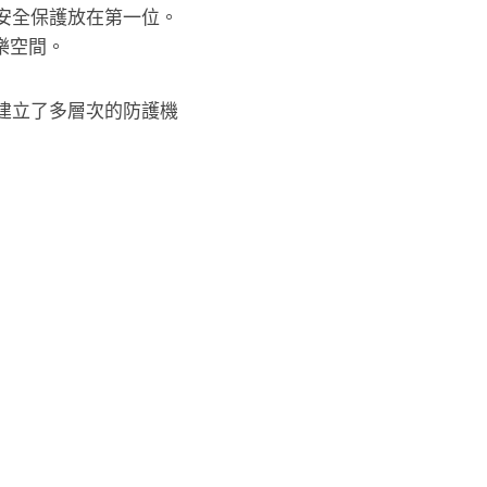
安全保護放在第一位。
樂空間。
建立了多層次的防護機