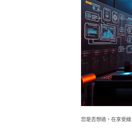
您是否想過，在享受線