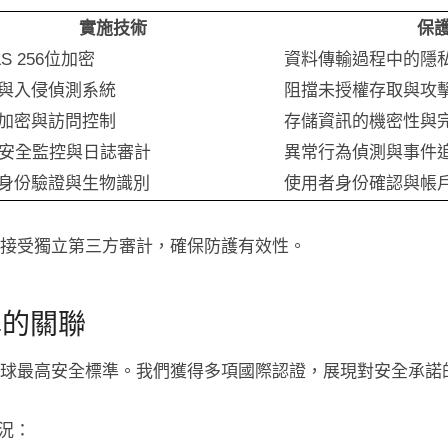
實施技術
保
LS 256位加密
資料傳輸過程中的隱
與入侵偵測系統
阻擋未授權存取與攻
加密與訪問控制
存儲資訊的機密性與
時安全監控與日誌審計
異常行為偵測與事件
身份驗證與生物識別
使用者身份確認與帳
期接受獨立第三方審計，確保防護有效性。
準的關聯
全球最高安全標準。我們獲得多項國際認證，展現對安全承諾
況：