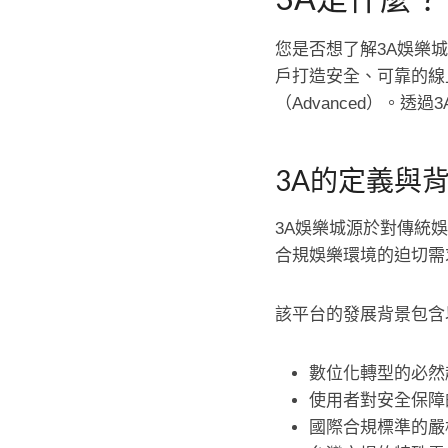
您是否想了解3A娛樂
戶打造安全、可靠的線上
（Advanced）。
3A的定義與
3A娛樂城源於對傳統
合規娛樂環境的迫切需
該平台的發展背景包含
數位化轉型的必然
使用者對安全保障
國際合規標準的嚴