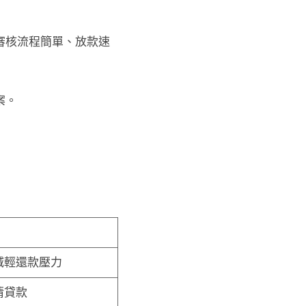
審核流程簡單、放款速
案。
減輕還款壓力
清貸款